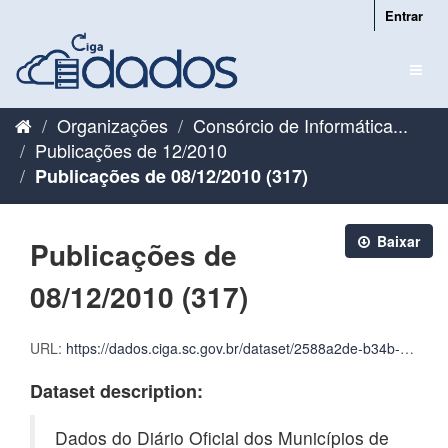
Pular
Entrar
para
o
Toggl
conteúdo
naviga
Organizações
Consórcio de Informática...
Publicações de 12/2010
Publicações de 08/12/2010 (317)
Baixar
Publicações de
08/12/2010 (317)
URL:
https://dados.ciga.sc.gov.br/dataset/2588a2de-b34b-4a0e-a91f-f060569d6059/resource/5ea1d269-b325-4090-8cfa-2a5f5c363244/download/cigadados_publicacoes_2010_12_08.zip
Dataset description:
Dados do Diário Oficial dos Municípios de