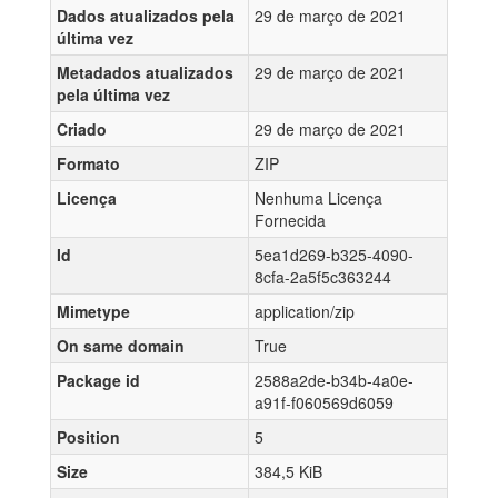
Dados atualizados pela
29 de março de 2021
última vez
Metadados atualizados
29 de março de 2021
pela última vez
Criado
29 de março de 2021
Formato
ZIP
Licença
Nenhuma Licença
Fornecida
Id
5ea1d269-b325-4090-
8cfa-2a5f5c363244
Mimetype
application/zip
On same domain
True
Package id
2588a2de-b34b-4a0e-
a91f-f060569d6059
Position
5
Size
384,5 KiB