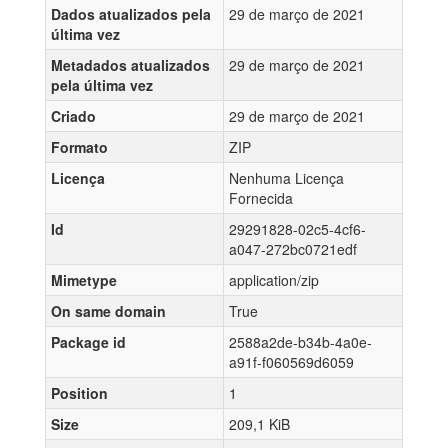
Dados atualizados pela
29 de março de 2021
última vez
Metadados atualizados
29 de março de 2021
pela última vez
Criado
29 de março de 2021
Formato
ZIP
Licença
Nenhuma Licença
Fornecida
Id
29291828-02c5-4cf6-
a047-272bc0721edf
Mimetype
application/zip
On same domain
True
Package id
2588a2de-b34b-4a0e-
a91f-f060569d6059
Position
1
Size
209,1 KiB