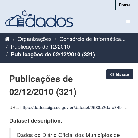
Pular
Entrar
para
o
Toggl
conteúdo
naviga
Organizações
Consórcio de Informática...
Publicações de 12/2010
Publicações de 02/12/2010 (321)
Baixar
Publicações de
02/12/2010 (321)
URL:
https://dados.ciga.sc.gov.br/dataset/2588a2de-b34b-4a0e-a91f-f060569d6059/resource/29291828-02c5-4cf6-a047-272bc0721edf/download/cigadados_publicacoes_2010_12_02.zip
Dataset description:
Dados do Diário Oficial dos Municípios de