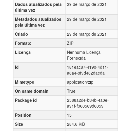
Dados atualizados pela
29 de março de 2021
última vez
Metadados atualizados
29 de março de 2021
pela última vez
Criado
29 de março de 2021
Formato
ZIP
Licença
Nenhuma Licença
Fornecida
Id
181eac87-4190-4d11-
a8a4-8f9d482daeda
Mimetype
application/zip
On same domain
True
Package id
2588a2de-b34b-4a0e-
a91f-f060569d6059
Position
15
Size
284,6 KiB