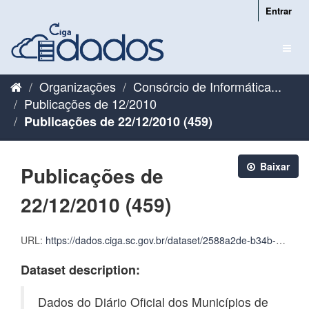
Pular
Entrar
para
o
Toggl
conteúdo
naviga
Organizações
Consórcio de Informática...
Publicações de 12/2010
Publicações de 22/12/2010 (459)
Baixar
Publicações de
22/12/2010 (459)
URL:
https://dados.ciga.sc.gov.br/dataset/2588a2de-b34b-4a0e-a91f-f060569d6059/resource/181eac87-4190-4d11-a8a4-8f9d482daeda/download/cigadados_publicacoes_2010_12_22.zip
Dataset description:
Dados do Diário Oficial dos Municípios de