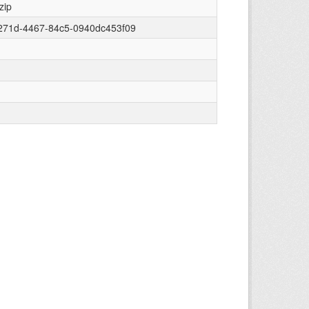
zip
271d-4467-84c5-0940dc453f09