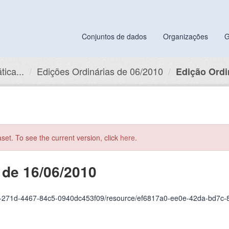
Conjuntos de dados
Organizações
G
ica...
Edições Ordinárias de 06/2010
Edição Ordin
aset. To see the current version, click
here
.
 de 16/06/2010
e82-271d-4467-84c5-0940dc453f09/resource/ef6817a0-ee0e-42da-bd7c