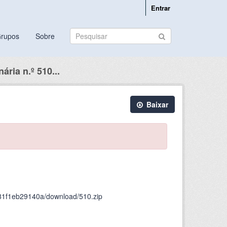
Entrar
rupos
Sobre
ária n.º 510...
Baixar
-81f1eb29140a/download/510.zip