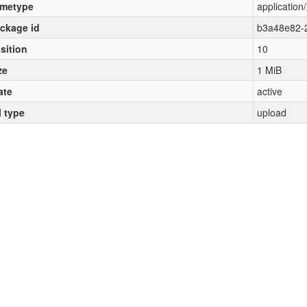
metype
application/
ckage id
b3a48e82-
sition
10
ze
1 MiB
ate
active
l type
upload