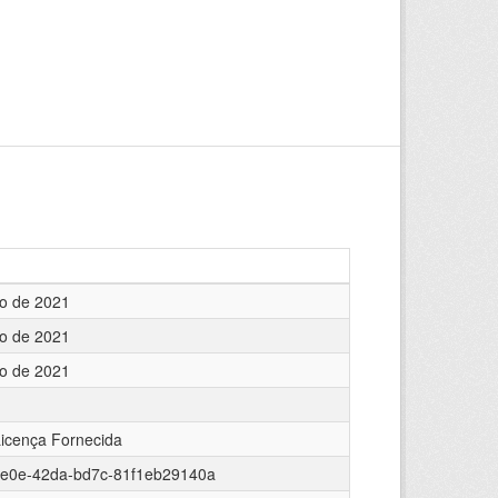
o de 2021
o de 2021
o de 2021
icença Fornecida
ee0e-42da-bd7c-81f1eb29140a