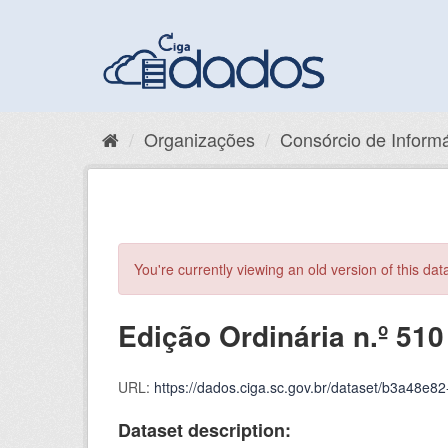
Pular
para
o
conteúdo
Organizações
Consórcio de Informát
You're currently viewing an old version of this dat
Edição Ordinária n.º 510
URL:
https://dados.ciga.sc.gov.br/dataset/b3a48
Dataset description: