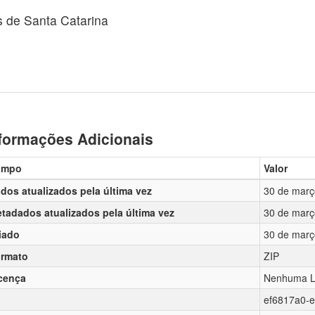
s de Santa Catarina
formações Adicionais
ampo
Valor
dos atualizados pela última vez
30 de març
tadados atualizados pela última vez
30 de març
iado
30 de març
rmato
ZIP
cença
Nenhuma L
ef6817a0-