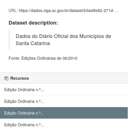
URL:
https://dados.ciga.sc.gov.br/dataset/b3a48e82-271d-4467-84c5-0940dc453f09/resource/7f0637e4-d5f4-4d46-a618-4d1c99ab9b88/download/502.zip
Dataset description:
Dados do Diário Oficial dos Municípios de
Santa Catarina
Fonte:
Edições Ordinárias de 06/2010
Recursos
Edição Ordinária n.º...
Edição Ordinária n.º...
Edição Ordinária n.º...
Edição Ordinária n.º...