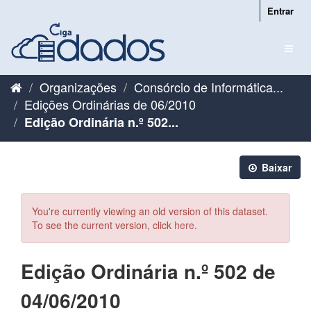
Pular
Entrar
para
o
Toggl
conteúdo
naviga
Organizações
Consórcio de Informática...
Edições Ordinárias de 06/2010
Edição Ordinária n.º 502...
Baixar
You're currently viewing an old version of this dataset.
To see the current version, click
here
.
Edição Ordinária n.º 502 de
04/06/2010