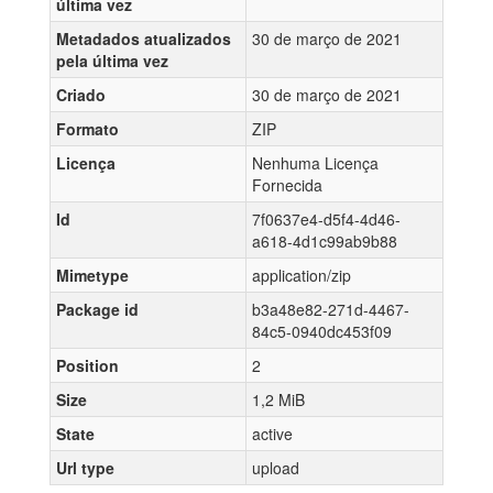
última vez
Metadados atualizados
30 de março de 2021
pela última vez
Criado
30 de março de 2021
Formato
ZIP
Licença
Nenhuma Licença
Fornecida
Id
7f0637e4-d5f4-4d46-
a618-4d1c99ab9b88
Mimetype
application/zip
Package id
b3a48e82-271d-4467-
84c5-0940dc453f09
Position
2
Size
1,2 MiB
State
active
Url type
upload